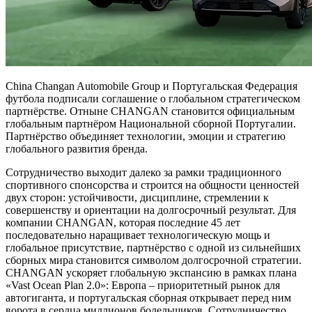
China Changan Automobile Group и Португальская Федерация
футбола подписали соглашение о глобальном стратегическом
партнёрстве. Отныне CHANGAN становится официальным
глобальным партнёром Национальной сборной Португалии.
Партнёрство объединяет технологии, эмоции и стратегию
глобального развития бренда.
Сотрудничество выходит далеко за рамки традиционного
спортивного спонсорства и строится на общности ценностей
двух сторон: устойчивости, дисциплине, стремлении к
совершенству и ориентации на долгосрочный результат. Для
компании CHANGAN, которая последние 45 лет
последовательно наращивает технологическую мощь и
глобальное присутствие, партнёрство с одной из сильнейших
сборных мира становится символом долгосрочной стратегии.
CHANGAN ускоряет глобальную экспансию в рамках плана
«Vast Ocean Plan 2.0»: Европа – приоритетный рынок для
автогиганта, и португальская сборная открывает перед ним
ворота в сердца миллионов болельщиков. Сотрудничество