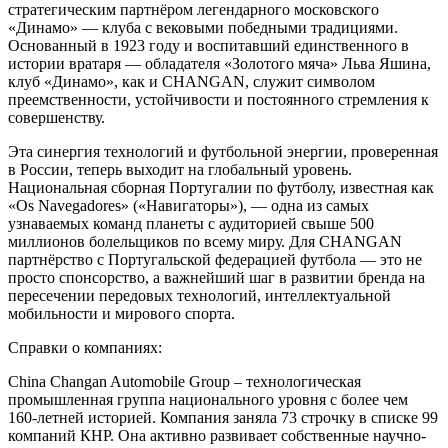
стратегическим партнёром легендарного московского
«Динамо» — клуба с вековыми победными традициями.
Основанный в 1923 году и воспитавший единственного в
истории вратаря — обладателя «Золотого мяча» Льва Яшина,
клуб «Динамо», как и CHANGAN, служит символом
преемственности, устойчивости и постоянного стремления к
совершенству.
Эта синергия технологий и футбольной энергии, проверенная
в России, теперь выходит на глобальный уровень.
Национальная сборная Португалии по футболу, известная как
«Os Navegadores» («Навигаторы»), — одна из самых
узнаваемых команд планеты с аудиторией свыше 500
миллионов болельщиков по всему миру. Для CHANGAN
партнёрство с Португальской федерацией футбола — это не
просто спонсорство, а важнейший шаг в развитии бренда на
пересечении передовых технологий, интеллектуальной
мобильности и мирового спорта.
Справки о компаниях:
China Changan Automobile Group – технологическая
промышленная группа национального уровня с более чем
160-летней историей. Компания заняла 73 строчку в списке 99
компаний КНР. Она активно развивает собственные научно-