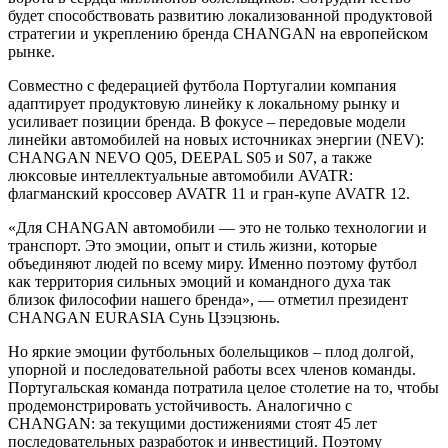
будет способствовать развитию локализованной продуктовой
стратегии и укреплению бренда CHANGAN на европейском
рынке.
Совместно с федерацией футбола Португалии компания
адаптирует продуктовую линейку к локальному рынку и
усиливает позиции бренда. В фокусе – передовые модели
линейки автомобилей на новых источниках энергии (NEV):
CHANGAN NEVO Q05, DEEPAL S05 и S07, а также
люксовые интеллектуальные автомобили AVATR:
флагманский кроссовер AVATR 11 и гран-купе AVATR 12.
«Для CHANGAN автомобили — это не только технологии и
транспорт. Это эмоции, опыт и стиль жизни, которые
объединяют людей по всему миру. Именно поэтому футбол
как территория сильных эмоций и командного духа так
близок философии нашего бренда», — отметил президент
CHANGAN EURASIA Сунь Цзэцзюнь.
Но яркие эмоции футбольных болельщиков – плод долгой,
упорной и последовательной работы всех членов команды.
Португальская команда потратила целое столетие на то, чтобы
продемонстрировать устойчивость. Аналогично с
CHANGAN: за текущими достижениями стоят 45 лет
последовательных разработок и инвестиций. Поэтому