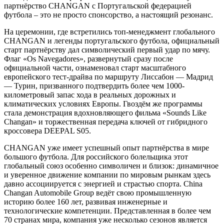
партнёрство CHANGAN с Португальской федерацией
футбола – это не просто спонсорство, а настоящий резонанс.
На церемонии, где встретились топ-менеджмент глобального
CHANGAN и легенды португальского футбола, официальный
старт партнёрству дал символический первый удар по мячу.
Флаг «Os Navegadores», развернутый сразу после
официальной части, ознаменовал старт масштабного
европейского тест-драйва по маршруту Лиссабон — Мадрид
— Турин, призванного подтвердить более чем 1000-
километровый запас хода в реальных дорожных и
климатических условиях Европы. Гвоздём же программы
стала демонстрация вдохновляющего фильма «Sounds Like
Changan» и торжественная передача ключей от гибридного
кроссовера DEEPAL S05.
CHANGAN уже имеет успешный опыт партнёрства в мире
большого футбола. Для российского болельщика этот
глобальный союз особенно символичен и близок: динамичное
и уверенное движение компании по мировым рынкам здесь
давно ассоциируется с энергией и страстью спорта. China
Changan Automobile Group ведёт свою промышленную
историю более 160 лет, развивая инженерные и
технологические компетенции. Представленная в более чем
70 странах мира, компания уже несколько сезонов является